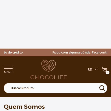
dito
Ficou com alguma dúvida. Faça contato com o noss
BR
0
x
Adicionado ao carrinho!
Quem Somos